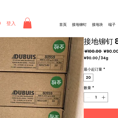
登入
首頁
接地铆钉
接地块
端子
接地铆钉 8
一
 ¥100.00 
¥90.0
般
¥90.00
/
34g
每
價
34
最小起订量
*
格
公
20
克
之
數量
*
價
格
為
¥90.00