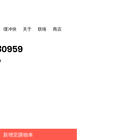
缓冲块
关于
联络
商店
0959
促
0
銷
價
格
新增至購物車