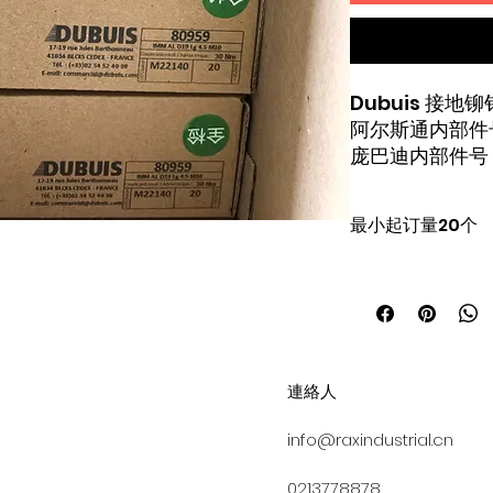
Dubuis 接地铆钉
阿尔斯通内部件号 
庞巴迪内部件号 3E
3EER400005-
最小起订量20个
連絡人
info@raxindustrial.cn
0213778878